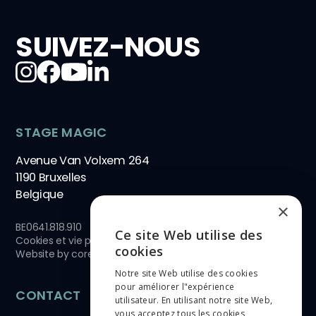
SUIVEZ-NOUS
STAGE MAGIC
Avenue Van Volxem 264
1190 Bruxelles
Belgique
×
BE0641.818.910
Ce site Web utilise des
Cookies et vie privée
ENGLISH
cookies
Website by
core-graphics.be
Notre site Web utilise des cookies
NEDERLANDS
pour améliorer l"expérience
CONTACT
utilisateur. En utilisant notre site Web,
FRANÇAIS
vous acceptez tous les cookies