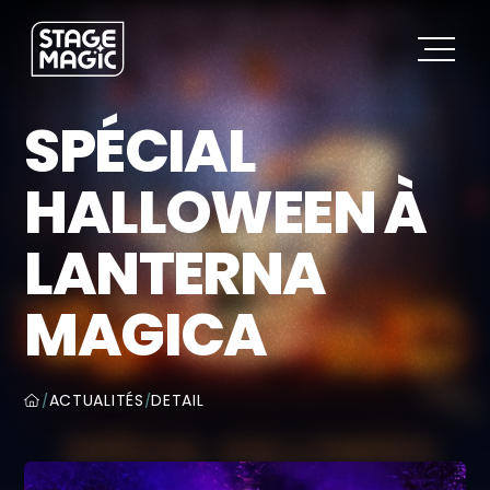
SPÉCIAL
HALLOWEEN À
LANTERNA
MAGICA
ACTUALITÉS
DETAIL
/
/