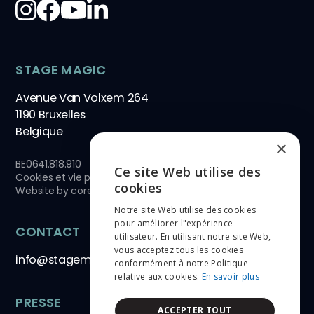
STAGE MAGIC
Avenue Van Volxem 264
1190 Bruxelles
Belgique
×
BE0641.818.910
Ce site Web utilise des
Cookies et vie privée
ENGLISH
cookies
Website by
core-graphics.be
Notre site Web utilise des cookies
NEDERLANDS
pour améliorer l"expérience
CONTACT
utilisateur. En utilisant notre site Web,
FRANÇAIS
vous acceptez tous les cookies
info@stagemagic.be
conformément à notre Politique
relative aux cookies.
En savoir plus
PRESSE
ACCEPTER TOUT