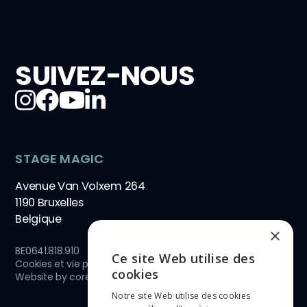
SUIVEZ-NOUS
STAGE MAGIC
Avenue Van Volxem 264
1190 Bruxelles
Belgique
×
BE0641.818.910
Ce site Web utilise des
Cookies et vie privée
ENGLISH
cookies
Website by
core-graphics.be
Notre site Web utilise des cookies
NEDERLANDS