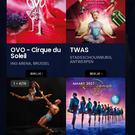
OVO - Cirque du
TWAS
Soleil
STADSSCHOUWBURG,
ANTWERPEN
ING ARENA, BRUSSEL
BEKIJK
BEKIJK
1 > 4/10
MAART 2027