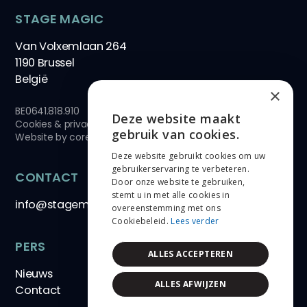
STAGE MAGIC
Van Volxemlaan 264
1190 Brussel
België
×
BE0641.818.910
Deze website maakt
Cookies & privacy
ENGLISH
gebruik van cookies.
Website by
core-graphics.be
Deze website gebruikt cookies om uw
NEDERLANDS
gebruikerservaring te verbeteren.
CONTACT
Door onze website te gebruiken,
FRANÇAIS
stemt u in met alle cookies in
info@stagemagic.be
overeenstemming met ons
Cookiebeleid.
Lees verder
PERS
ALLES ACCEPTEREN
Nieuws
ALLES AFWIJZEN
Contact