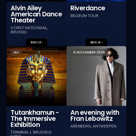
Alvin Ailey
Riverdance
American Dance
BELGIUM TOUR
Theater
VORST NATIONAAL,
BRUSSEL
BEKIJK
BEKIJK
NU
6 NOVEMBER 2026
++ FROM THE HEART OF
Tutankhamun -
An evening with
The Immersive
Fran Lebowitz
Exhibition
ARENBERG, ANTWERPEN
TERMINAL 1, BRUSSELS