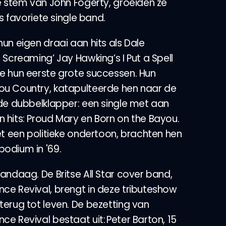
e stem van John Fogerty, groeiden ze
's favoriete single band.
un eigen draai aan hits als Dale
 Screaming’ Jay Hawking’s I Put a Spell
e hun eerste grote successen. Hun
u Country, katapulteerde hen naar de
de dubbelklapper: een single met aan
hits: Proud Mary en Born on the Bayou.
et een politieke ondertoon, brachten hen
podium in '69.
andaag. De Britse All Star cover band,
ce Revival, brengt in deze tributeshow
erug tot leven. De bezetting van
e Revival bestaat uit: Peter Barton, 15