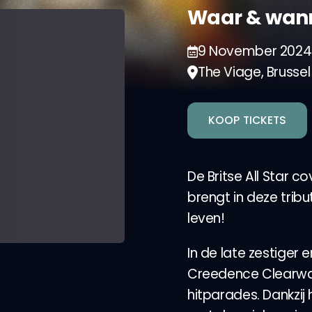
Waar & wan
9 November 2024
The Viage, Brussel
KOOP TICKETS
De Britse All Star 
brengt in deze trib
leven!
In de late zestiger
Creedence Clearwa
hitparades. Dankzij