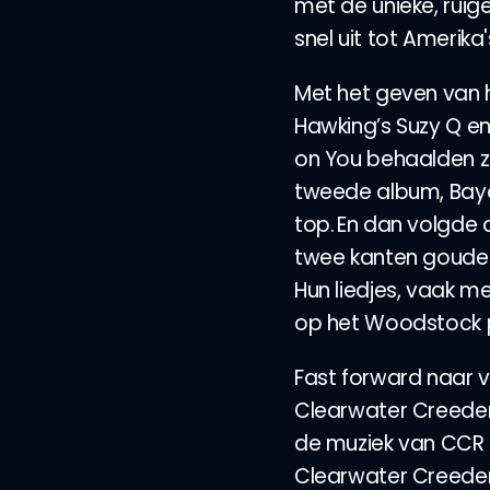
met de unieke, ruig
snel uit tot Amerika
Met het geven van h
Hawking’s Suzy Q en
on You behaalden z
tweede album, Bayo
top. En dan volgde 
twee kanten gouden 
Hun liedjes, vaak m
op het Woodstock 
Fast forward naar v
Clearwater Creeden
de muziek van CCR t
Clearwater Creedenc