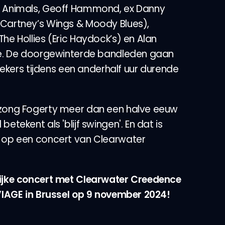
e Animals, Geoff Hammond, ex Danny
cCartney’s Wings & Moody Blues),
he Hollies (Eric Haydock’s) en Alan
ice. De doorgewinterde bandleden gaan
ssiekers tijdens een anderhalf uur durende
 zong Fogerty meer dan een halve eeuw
etekent als 'blijf swingen'. En dat is
t op een concert van Clearwater
lijke concert met Clearwater Creedence
 VIAGE in Brussel op 9 november 2024!