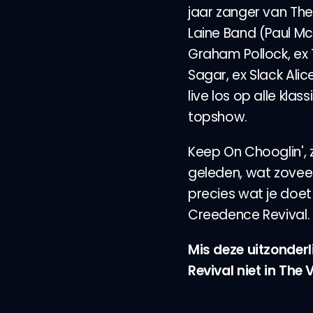
jaar zanger van Th
Laine Band (Paul M
Graham Pollock, ex T
Sagar, ex Slack Al
live los op alle kla
topshow.
Keep On Chooglin',
geleden, wat zoveel b
precies wat je doe
Creedence Revival.
Mis deze uitzonder
Revival niet in The